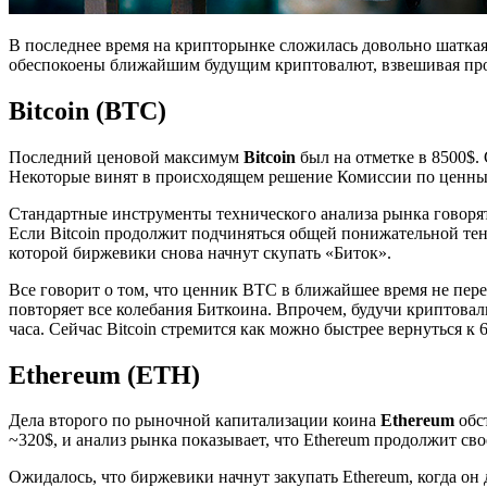
В последнее время на крипторынке сложилась довольно шаткая 
обеспокоены ближайшим будущим криптовалют, взвешивая прог
Bitcoin (BTC)
Последний ценовой максимум
Bitcoin
был на отметке в 8500$.
Некоторые винят в происходящем решение Комиссии по ценн
Стандартные инструменты технического анализа рынка говорят 
Если Bitcoin продолжит подчиняться общей понижательной тенд
которой биржевики снова начнут скупать
«
Биток
»
.
Все говорит о том, что ценник BTC в ближайшее время не перес
повторяет все колебания Биткоина. Впрочем, будучи криптовал
часа. Сейчас Bitcoin стремится как можно быстрее вернуться к
Ethereum (ETH)
Дела второго по рыночной капитализации коина
Ethereum
обст
~320$, и анализ рынка показывает, что Ethereum продолжит сво
Ожидалось, что биржевики начнут закупать Ethereum, когда он 