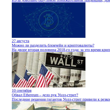
Из-за довольно ощутимой понижательной тенденции, дом
27 августа
Можно ли разделить блокчейн и криптовалюты?
На дворе вторая половина 2018-го года: за это время кр
10 сентября
Обвал Ethereum – дело рук Уолл-стрит?
Последние решения гигантов Уолл-стрит привели к резк