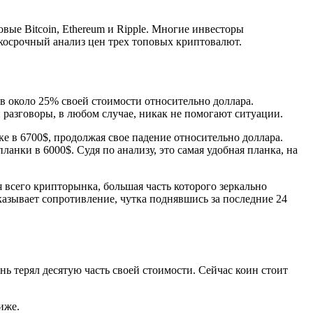
вые Bitcoin, Ethereum и Ripple. Многие инвесторы
косрочный анализ цен трех топовых криптовалют.
в около 25% своей стоимости относительно доллара.
 разговоры, в любом случае, никак не помогают ситуации.
е в 6700$, продолжая свое падение относительно доллара.
анки в 6000$. Судя по анализу, это самая удобная планка, на
я всего крипторынка, большая часть которого зеркально
казывает сопротивление, чутка поднявшись за последние 24
нь терял десятую часть своей стоимости. Сейчас коин стоит
иже.