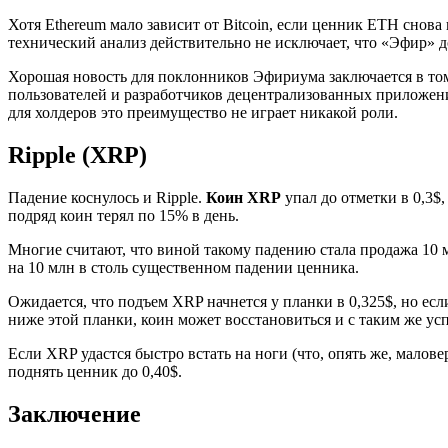
Хотя Ethereum мало зависит от Bitcoin, если ценник ETH снова
технический анализ действительно не исключает, что
«
Эфир
»
д
Хорошая новость для поклонников Эфириума заключается в то
пользователей и разработчиков децентрализованных приложени
для холдеров это преимущество не играет никакой роли.
Ripple (XRP)
Падение коснулось и Ripple.
Коин XRP
упал до отметки в 0,3$
подряд коин терял по 15% в день.
Многие считают, что виной такому падению стала продажа 10 м
на 10 млн в столь существенном падении ценника.
Ожидается, что подъем XRP начнется у планки в 0,325$, но есл
ниже этой планки, коин может восстановиться и с таким же ус
Если XRP удастся быстро встать на ноги (что, опять же, малове
поднять ценник до 0,40$.
Заключение