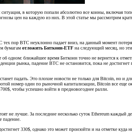
ситуация, в которую попали абсолютно все коины, включая топо
нозы цен на каждую из них. В этой статье мы рассмотрим крат
 С тех пор BTC неуклонно падает вниз, на данный момент потеря
ым бумагам
отложить Биткоин-ETF
на следующий месяц, но эти
об одном: ближайшее время Биткоин точно не вернется к отметк
енции рынка, падение BTC не остановится, пока не достигнет пл
танет падать. Это плохие новости не только для Bitcoin, но и дл
ютой номер один по рыночной капитализации, Bitcoin все еще о
 6700$, чтобы успешно войти в предновогоднее ралли.
оят не лучше. За последние несколько суток Ethereum каждый де
е падение.
достигнет 330$, однако это может произойти и на отметке куда н