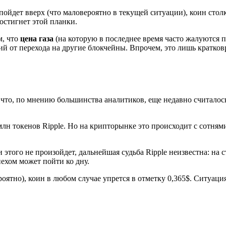
 пойдет вверх (что маловероятно в текущей ситуации), коин сто
остигнет этой планки.
м, что
цена газа
(на которую в последнее время часто жалуются п
й от перехода на другие блокчейны. Впрочем, это лишь кратков
, что, по мнению большинства аналитиков, еще недавно считало
лн токенов Ripple. Но на крипторынке это происходит с сотням
и этого не произойдет, дальнейшая судьба Ripple неизвестна: на
пехом может пойти ко дну.
роятно), коин в любом случае упрется в отметку 0,365$. Ситуация