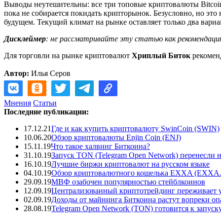
Выводы неутешительны: все три топовые криптовалюты Bitcoi
пока не собирается покидать крипторынок. Безусловно, но это 
будущем. Текущий климат на рынке оставляет только два вариа
Дисклеймер
: не рассматривайте эту статью как рекомендаци
Для торговли на рынке криптовалют
Хриплый Биток
рекомен
Автор:
Илья Серов
Мнения
Статьи
Последние публикации:
17.12.21
Где и как купить криптовалюту SwinCoin (SWIN)
10.06.20
Обзор криптовалюты Enjin Coin (ENJ)
15.11.19
Что такое халвинг Биткоина?
31.10.19
Запуск TON (Telegram Open Network) перенесли н
16.10.19
Лучшие биржи криптовалют на русском языке
04.10.19
Обзор криптовалютного кошелька EXXA (EXXA
29.09.19
МВФ озабочен популярностью стейблкоинов
12.09.19
Централизованный криптотрейдинг переживает 
02.09.19
Доходы от майнинга Биткоина растут вопреки о
28.08.19
Telegram Open Network (TON) готовится к запуску,