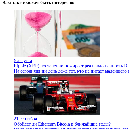
Вам также может быть интересно:
6 августа
Ripple (XRP) постепенно пожирает реальную ценность Bi
На сегодняшний день даже тот, кто не питает малейшего 
21 сентября
Обойдет ли Ethereum Bitcoin в ближайшие годы?