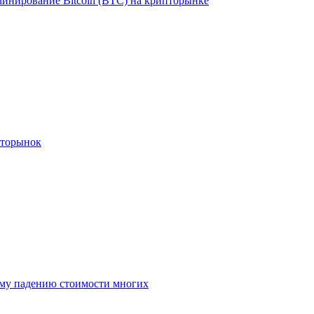
инирование Bitcoin (BTC) на крипторынке
ипторынок
ому падению стоимости многих